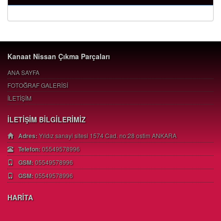
Kanaat Nissan Çıkma Parçaları
ANA SAYFA
FOTOĞRAF GALERİSİ
İLETİŞİM
İLETİŞİM BİLGİLERİMİZ
Adres:
Yıldız sanayi sitesi 1574 Cad. no:28 ostim ANKARA
Telefon:
05549578996
GSM:
05549578996
GSM:
05549578996
HARİTA