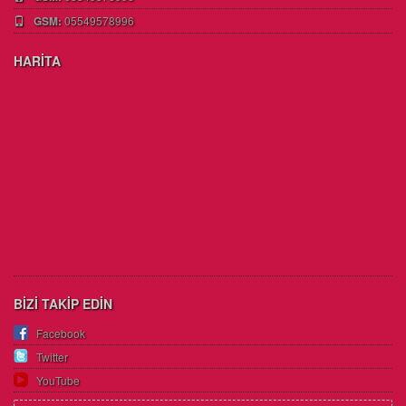
GSM:
05549578996
HARİTA
BİZİ TAKİP EDİN
Facebook
Twitter
YouTube