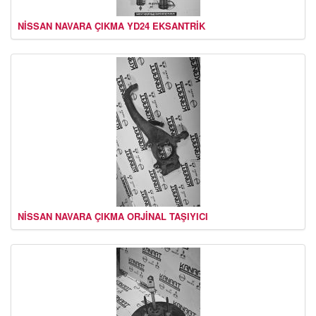
NİSSAN NAVARA ÇIKMA YD24 EKSANTRİK
NİSSAN NAVARA ÇIKMA ORJİNAL TAŞIYICI