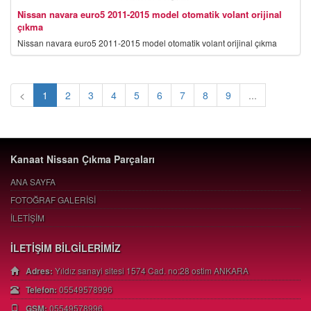
Nissan navara euro5 2011-2015 model otomatik volant orijinal
çıkma
Nissan navara euro5 2011-2015 model otomatik volant orijinal çıkma
<
1
2
3
4
5
6
7
8
9
...
Kanaat Nissan Çıkma Parçaları
ANA SAYFA
FOTOĞRAF GALERİSİ
İLETİŞİM
İLETİŞİM BİLGİLERİMİZ
Adres:
Yıldız sanayi sitesi 1574 Cad. no:28 ostim ANKARA
Telefon:
05549578996
GSM:
05549578996