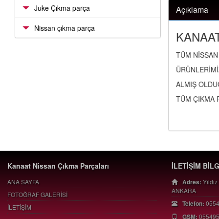
Juke Çıkma parça
Açıklama
Nissan çıkma parça
KANAAT
TÜM NİSSAN 
ÜRÜNLERİMİ
ALMIŞ OLDU
TÜM ÇIKMA 
Kanaat Nissan Çıkma Parçaları
İLETİŞİM BİL
ANA SAYFA
Adres:
Yıldız
ANKARA
FOTOĞRAF GALERİSİ
Telefon:
055
İLETİŞİM
GSM:
05549