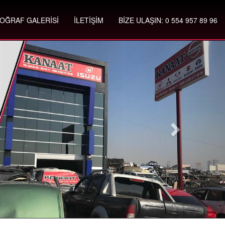
OĞRAF GALERİSİ
İLETİŞİM
BİZE ULAŞIN: 0 554 957 89 96