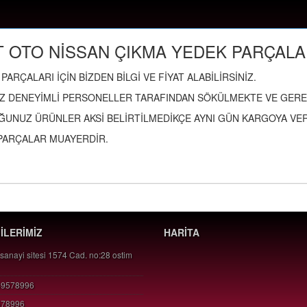
 OTO NİSSAN ÇIKMA YEDEK PARÇALA
PARÇALARI İÇİN BİZDEN BİLGİ VE FİYAT ALABİLİRSİNİZ.
Z DENEYİMLİ PERSONELLER TARAFINDAN SÖKÜLMEKTE VE GEREK
ĞUNUZ ÜRÜNLER AKSİ BELİRTİLMEDİKÇE AYNI GÜN KARGOYA VERİ
PARÇALAR MUAYERDİR.
GİLERİMİZ
HARİTA
 sanayi sitesi 1574 Cad. no:28 ostim
49578996
578996