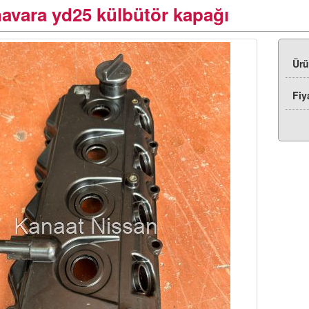
avara yd25 külbütör kapağı
Ür
Fiy