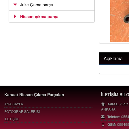
Juke Çıkma parça
Nissan çıkma parça
Açıklama
Kanaat Nissan Çıkma Parçaları
İLETİŞİM BİL
ANA SAYFA
Adres:
Yıldız
ANKARA
FOTOĞRAF GALERİSİ
Telefon:
055
İLETİŞİM
GSM:
05549