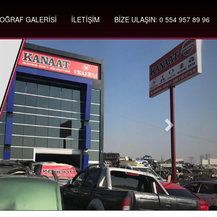
OĞRAF GALERİSİ
İLETİŞİM
BİZE ULAŞIN: 0 554 957 89 96