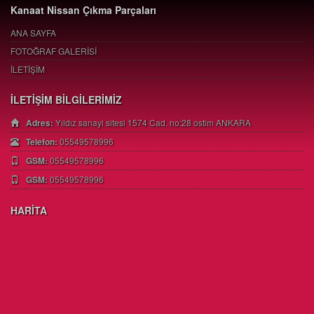
Kanaat Nissan Çıkma Parçaları
ANA SAYFA
FOTOĞRAF GALERİSİ
İLETİŞİM
İLETİŞİM BİLGİLERİMİZ
Adres:
Yıldız sanayi sitesi 1574 Cad. no:28 ostim ANKARA
Telefon:
05549578996
GSM:
05549578996
GSM:
05549578996
HARİTA