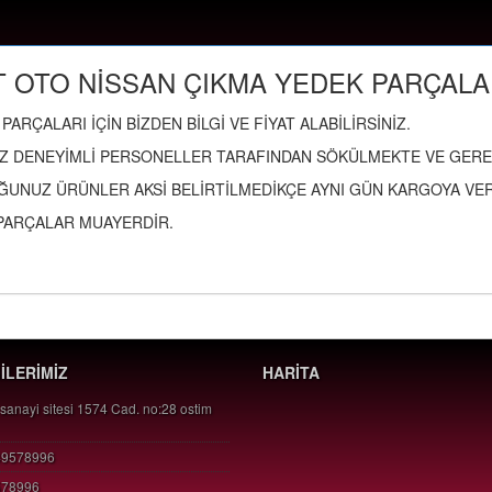
 OTO NİSSAN ÇIKMA YEDEK PARÇALA
PARÇALARI İÇİN BİZDEN BİLGİ VE FİYAT ALABİLİRSİNİZ.
Z DENEYİMLİ PERSONELLER TARAFINDAN SÖKÜLMEKTE VE GEREK
ĞUNUZ ÜRÜNLER AKSİ BELİRTİLMEDİKÇE AYNI GÜN KARGOYA VERİ
PARÇALAR MUAYERDİR.
GİLERİMİZ
HARİTA
 sanayi sitesi 1574 Cad. no:28 ostim
49578996
578996