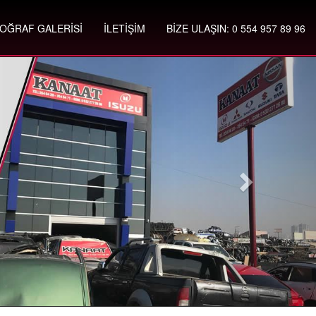
OĞRAF GALERİSİ
İLETİŞİM
BİZE ULAŞIN: 0 554 957 89 96