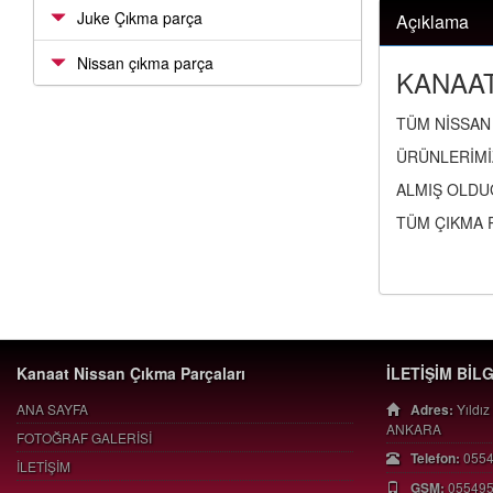
Juke Çıkma parça
Açıklama
Nissan çıkma parça
KANAAT
TÜM NİSSAN 
ÜRÜNLERİMİ
ALMIŞ OLDU
TÜM ÇIKMA 
Kanaat Nissan Çıkma Parçaları
İLETİŞİM BİL
ANA SAYFA
Adres:
Yıldız
ANKARA
FOTOĞRAF GALERİSİ
Telefon:
055
İLETİŞİM
GSM:
05549