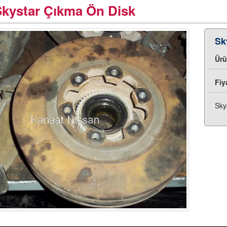
Skystar Çıkma Ön Disk
Sk
Ür
Fiy
Sky