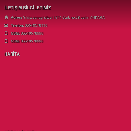
İLETİŞİM BİLGİLERİMİZ
Adres:
Yıldız sanayi sitesi 1574 Cad. no:28 ostim ANKARA
Telefon:
05549578996
GSM:
05549578996
GSM:
05549578996
HARİTA