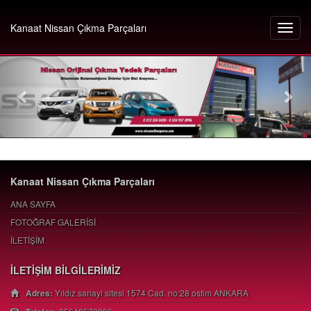
Kanaat Nissan Çıkma Parçaları
Kanaat Nissan Çıkma Parçaları
ANA SAYFA
FOTOĞRAF GALERİSİ
İLETİŞİM
İLETİŞİM BİLGİLERİMİZ
Adres:
Yıldız sanayi sitesi 1574 Cad. no:28 ostim ANKARA