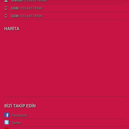
Telefon:
05549578996
GSM:
05549578996
GSM:
05549578996
HARİTA
BİZİ TAKİP EDİN
Facebook
Twitter